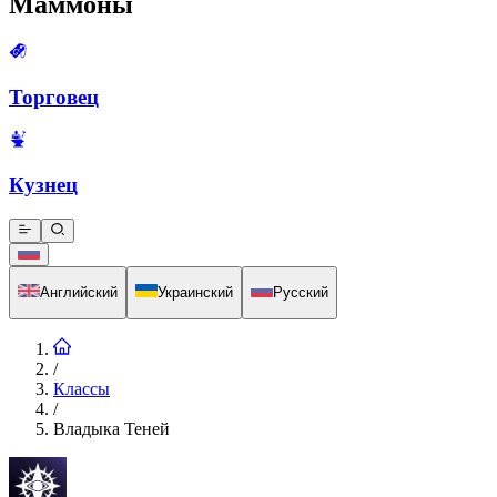
Маммоны
Торговец
Кузнец
Английский
Украинский
Русский
/
Классы
/
Владыка Теней