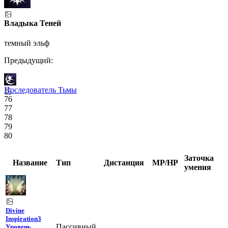
Владыка Теней
темный эльф
Предыдущий:
Последователь Тьмы
76
77
78
79
80
Заточка
Название
Тип
Дистанция
MP/HP
умения
Divine
Inspiration
3
Пассивный
Уровень