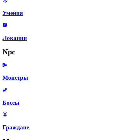
Умения
Локации
Npc
Монстры
Боссы
Граждане