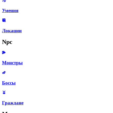
Умения
Локации
Npc
Монстры
Боссы
Граждане