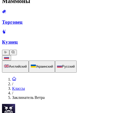
Маммоны
Торговец
Кузнец
Английский
Украинский
Русский
/
Классы
/
Заклинатель Ветра