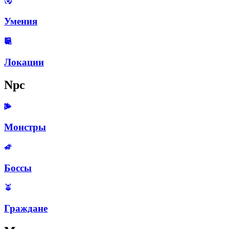
Умения
Локации
Npc
Монстры
Боссы
Граждане