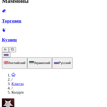
Маммоны
Торговец
Кузнец
Английский
Украинский
Русский
/
Классы
/
Колдун