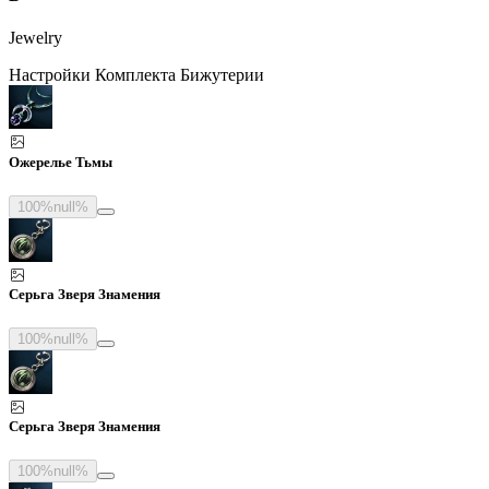
Jewelry
Настройки Комплекта Бижутерии
Ожерелье Тьмы
100%
null%
Серьга Зверя Знамения
100%
null%
Серьга Зверя Знамения
100%
null%