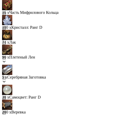
16 x
Часть Мифрилового Кольца
180 x
Кристалл: Ранг D
74 x
Лак
90 x
Плетеный Лен
5 x
Серебряная Заготовка
38 x
Самоцвет: Ранг D
280 x
Веревка