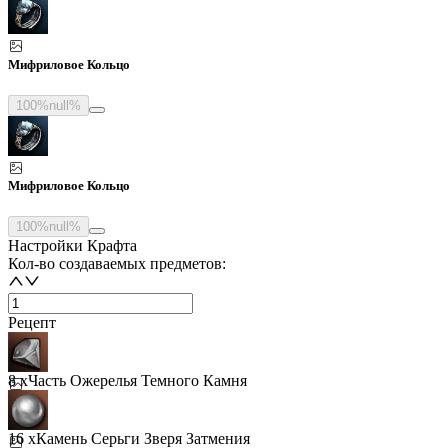
Мифриловое Кольцо
100%
null%
Мифриловое Кольцо
100%
null%
Настройки Крафта
Кол-во создаваемых предметов:
Рецепт
8 x
Часть Ожерелья Темного Камня
16 x
Камень Серьги Зверя Затмения