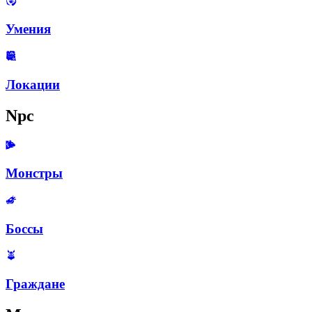
Умения
Локации
Npc
Монстры
Боссы
Граждане