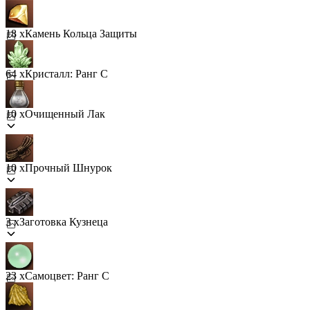
18 x
Камень Кольца Защиты
64 x
Кристалл: Ранг C
10 x
Очищенный Лак
10 x
Прочный Шнурок
3 x
Заготовка Кузнеца
23 x
Самоцвет: Ранг C