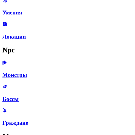
Умения
Локации
Npc
Монстры
Боссы
Граждане