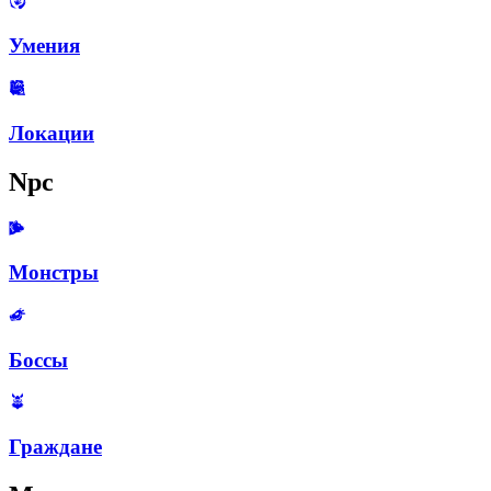
Умения
Локации
Npc
Монстры
Боссы
Граждане