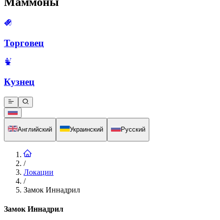
Маммоны
Торговец
Кузнец
Английский
Украинский
Русский
/
Локации
/
Замок Иннадрил
Замок Иннадрил