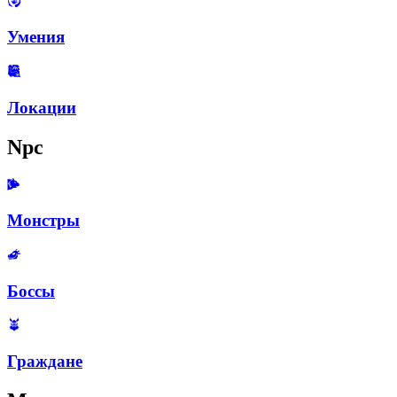
Умения
Локации
Npc
Монстры
Боссы
Граждане