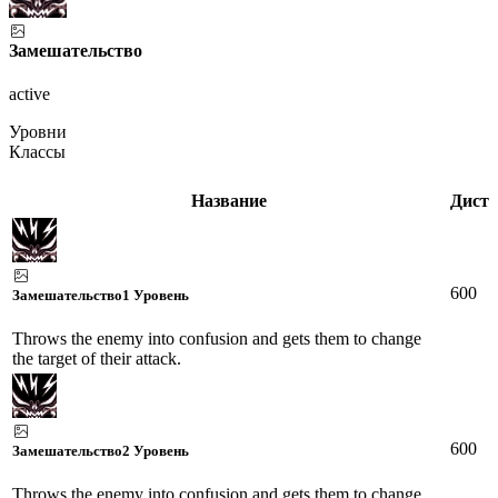
Замешательство
active
Уровни
Классы
Название
Дист
600
Замешательство
1 Уровень
Throws the enemy into confusion and gets them to change
the target of their attack.
600
Замешательство
2 Уровень
Throws the enemy into confusion and gets them to change