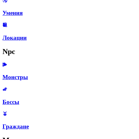
Умения
Локации
Npc
Монстры
Боссы
Граждане