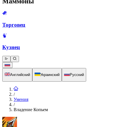
Маммоны
Торговец
Кузнец
Английский
Украинский
Русский
/
Умения
/
Владение Копьем