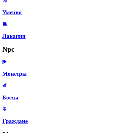
Умения
Локации
Npc
Монстры
Боссы
Граждане