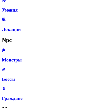
Умения
Локации
Npc
Монстры
Боссы
Граждане