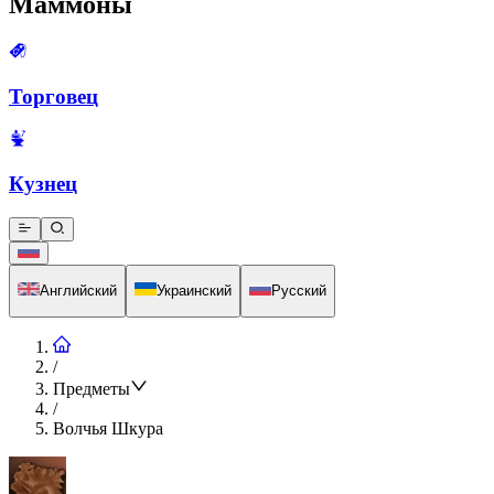
Маммоны
Торговец
Кузнец
Английский
Украинский
Русский
/
Предметы
/
Волчья Шкура