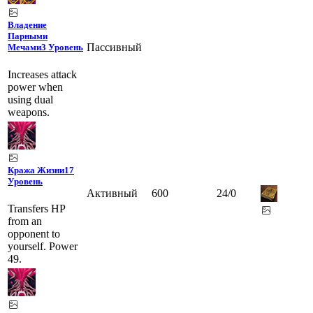
Владение
Парными
Пассивный
Мечами
3 Уровень
Increases attack
power when
using dual
weapons.
Кража Жизни
17
Уровень
Активный
600
24
/
0
Transfers HP
from an
opponent to
yourself. Power
49.