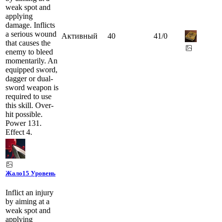
weak spot and
applying
damage. Inflicts
a serious wound
Активный
40
41
/
0
that causes the
enemy to bleed
momentarily. An
equipped sword,
dagger or dual-
sword weapon is
required to use
this skill. Over-
hit possible.
Power 131.
Effect 4.
Жало
15 Уровень
Inflict an injury
by aiming at a
weak spot and
applying