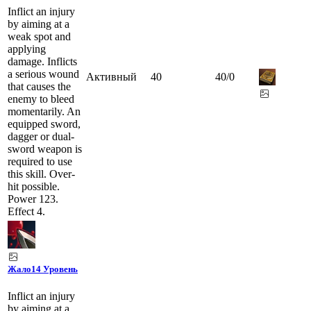
Inflict an injury
by aiming at a
weak spot and
applying
damage. Inflicts
a serious wound
Активный
40
40
/
0
that causes the
enemy to bleed
momentarily. An
equipped sword,
dagger or dual-
sword weapon is
required to use
this skill. Over-
hit possible.
Power 123.
Effect 4.
Жало
14 Уровень
Inflict an injury
by aiming at a