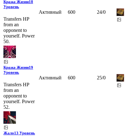
Кража Жизни
18
Уровень
Активный
600
24
/
0
Transfers HP
from an
opponent to
yourself. Power
50.
Кража Жизни
19
Уровень
Активный
600
25
/
0
Transfers HP
from an
opponent to
yourself. Power
52.
Жало
13 Уровень