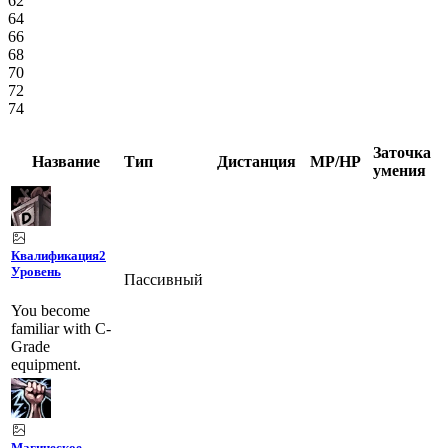
62
64
66
68
70
72
74
Заточка
Название
Тип
Дистанция
MP/HP
умения
Квалификация
2
Уровень
Пассивный
You become
familiar with C-
Grade
equipment.
Магическое