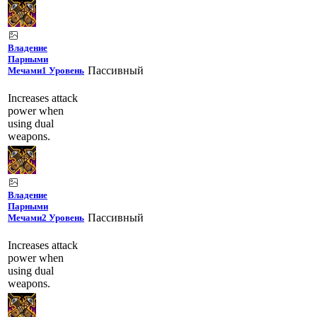
Владение
Парными
Пассивный
Мечами
1 Уровень
Increases attack
power when
using dual
weapons.
Владение
Парными
Пассивный
Мечами
2 Уровень
Increases attack
power when
using dual
weapons.