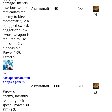
damage. Inflicts
a serious wound
Активный
40
43
/
0
that causes the
enemy to bleed
momentarily. An
equipped sword,
dagger or dual-
sword weapon is
required to use
this skill. Over-
hit possible.
Power 139.
Effect 5.
Замораживающий
Удар
3 Уровень
Активный
600
34
/
0
Freezes an
enemy, instantly
reducing their
speed. Power 30.
Effect 2.