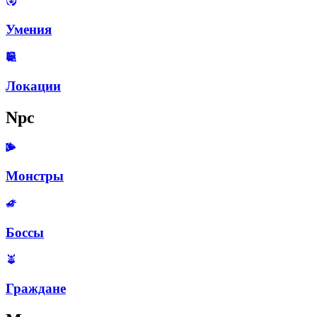
Умения
Локации
Npc
Монстры
Боссы
Граждане