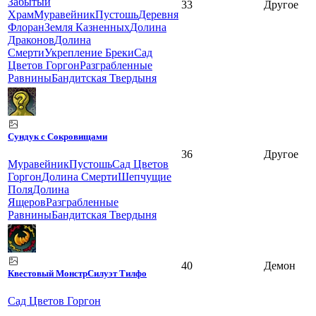
Забытый
33
Другое
Храм
Муравейник
Пустошь
Деревня
Флоран
Земля Казненных
Долина
Драконов
Долина
Смерти
Укрепление Бреки
Сад
Цветов Горгон
Разграбленные
Равнины
Бандитская Твердыня
Сундук с Сокровищами
36
Другое
Муравейник
Пустошь
Сад Цветов
Горгон
Долина Смерти
Шепчущие
Поля
Долина
Ящеров
Разграбленные
Равнины
Бандитская Твердыня
40
Демон
Квестовый Монстр
Силуэт Тилфо
Сад Цветов Горгон