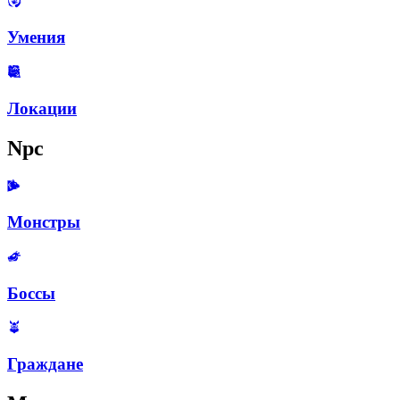
Умения
Локации
Npc
Монстры
Боссы
Граждане