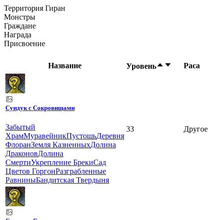
Территория Гиран
Монстры
Граждане
Награда
Присвоение
Название
Раса
Уровень
Сундук с Сокровищами
Забытый
33
Другое
Храм
Муравейник
Пустошь
Деревня
Флоран
Земля Казненных
Долина
Драконов
Долина
Смерти
Укрепление Бреки
Сад
Цветов Горгон
Разграбленные
Равнины
Бандитская Твердыня