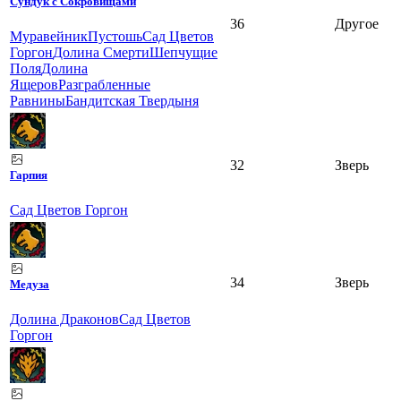
Сундук с Сокровищами
36
Другое
Муравейник
Пустошь
Сад Цветов
Горгон
Долина Смерти
Шепчущие
Поля
Долина
Ящеров
Разграбленные
Равнины
Бандитская Твердыня
32
Зверь
Гарпия
Сад Цветов Горгон
34
Зверь
Медуза
Долина Драконов
Сад Цветов
Горгон