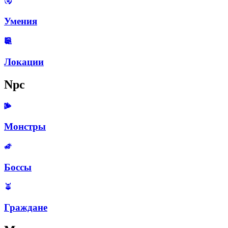
Умения
Локации
Npc
Монстры
Боссы
Граждане