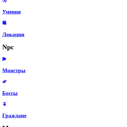
Умения
Локации
Npc
Монстры
Боссы
Граждане