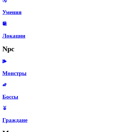
Умения
Локации
Npc
Монстры
Боссы
Граждане