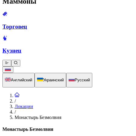
Маммоны
Торговец
Кузнец
Английский
Украинский
Русский
/
Локации
/
Монастырь Безмолвия
Монастырь Безмолвия