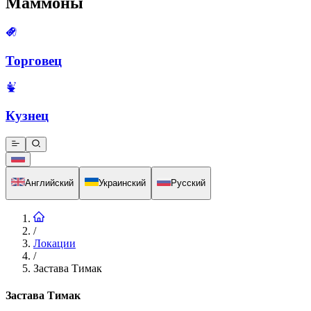
Маммоны
Торговец
Кузнец
Английский
Украинский
Русский
/
Локации
/
Застава Тимак
Застава Тимак