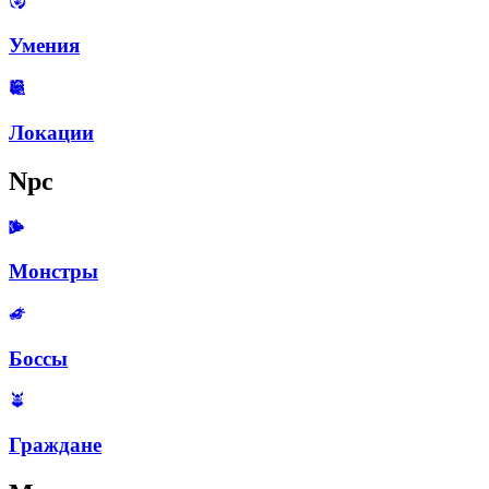
Умения
Локации
Npc
Монстры
Боссы
Граждане