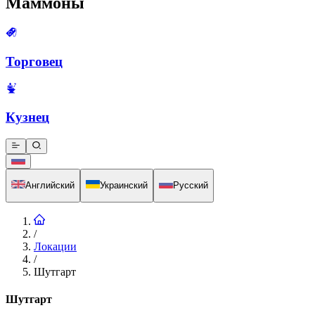
Маммоны
Торговец
Кузнец
Английский
Украинский
Русский
/
Локации
/
Шутгарт
Шутгарт