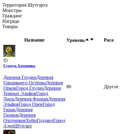
Территория Шутгарта
Монстры
Граждане
Награда
Товары
Название
Раса
Уровень
Сундук Алхимика
Деревня Глудин
Деревня
Говорящего Острова
Деревня
80
Другое
Орков
Город Глудио
Деревня
Темных Эльфов
Город
Дион
Деревня Флоран
Деревня
Эльфов
Город Орен
Город
Гиран
Деревня
Гномов
Деревня
Охотников
Хейн
Годдард
Город
Аден
Шутгарт