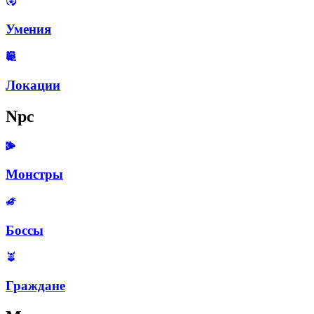
Умения
Локации
Npc
Монстры
Боссы
Граждане