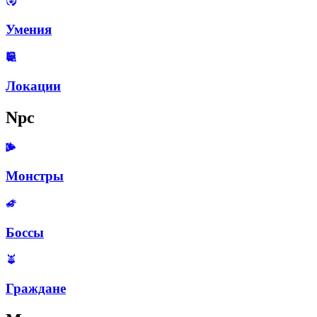
Умения
Локации
Npc
Монстры
Боссы
Граждане