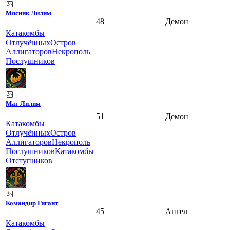
Мясник Лилим
48
Демон
Катакомбы
Отлучённых
Остров
Аллигаторов
Некрополь
Послушников
Маг Лилим
51
Демон
Катакомбы
Отлучённых
Остров
Аллигаторов
Некрополь
Послушников
Катакомбы
Отступников
Командир Гигант
45
Ангел
Катакомбы