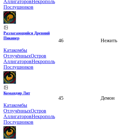
Аллигаторов
Некрополь
Послушников
Разлагающийся Древний
Пикинер
46
Нежить
Катакомбы
Отлучённых
Остров
Аллигаторов
Некрополь
Послушников
Командир Лит
45
Демон
Катакомбы
Отлучённых
Остров
Аллигаторов
Некрополь
Послушников