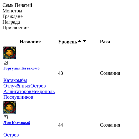
Семь Печатей
Монстры
Граждане
Награда
Присвоение
Название
Раса
Уровень
Горгулья Катакомб
43
Создания
Катакомбы
Отлучённых
Остров
Аллигаторов
Некрополь
Послушников
Лик Катакомб
44
Создания
Остров