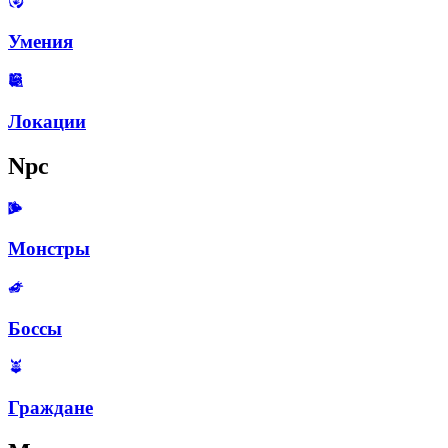
Умения
Локации
Npc
Монстры
Боссы
Граждане