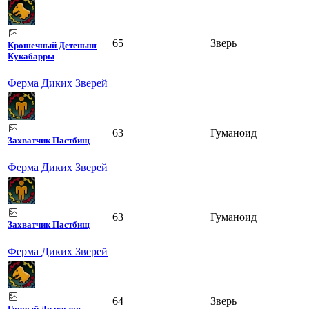
65
Зверь
Крошечный Детеныш
Кукабарры
Ферма Диких Зверей
63
Гуманоид
Захватчик Пастбищ
Ферма Диких Зверей
63
Гуманоид
Захватчик Пастбищ
Ферма Диких Зверей
64
Зверь
Горный Драколов