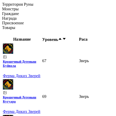
Территория Руны
Монстры
Граждане
Награда
Присвоение
Товары
Название
Раса
Уровень
67
Зверь
Крошечный Детеныш
Буйвола
Ферма Диких Зверей
69
Зверь
Крошечный Детеныш
Кугуара
Ферма Диких Зверей