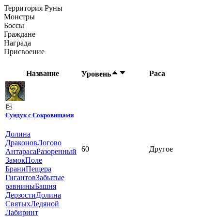
Территория Руны
Монстры
Боссы
Граждане
Награда
Присвоение
Название
Раса
Уровень
Сундук с Сокровищами
Долина
Драконов
Логово
60
Другое
Антараса
Разоренный
Замок
Поле
Брани
Пещера
Гигантов
Забытые
равнины
Башня
Дерзости
Долина
Святых
Ледяной
Лабиринт