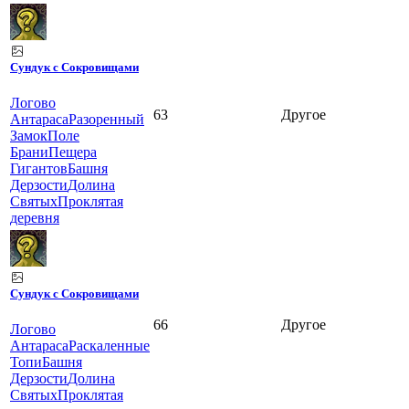
Сундук с Сокровищами
Логово
63
Другое
Антараса
Разоренный
Замок
Поле
Брани
Пещера
Гигантов
Башня
Дерзости
Долина
Святых
Проклятая
деревня
Сундук с Сокровищами
66
Другое
Логово
Антараса
Раскаленные
Топи
Башня
Дерзости
Долина
Святых
Проклятая