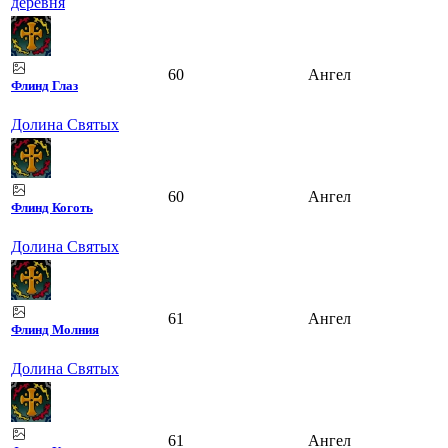
деревня
60
Ангел
Флинд Глаз
Долина Святых
60
Ангел
Флинд Коготь
Долина Святых
61
Ангел
Флинд Молния
Долина Святых
61
Ангел