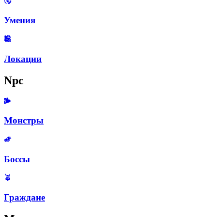
Умения
Локации
Npc
Монстры
Боссы
Граждане