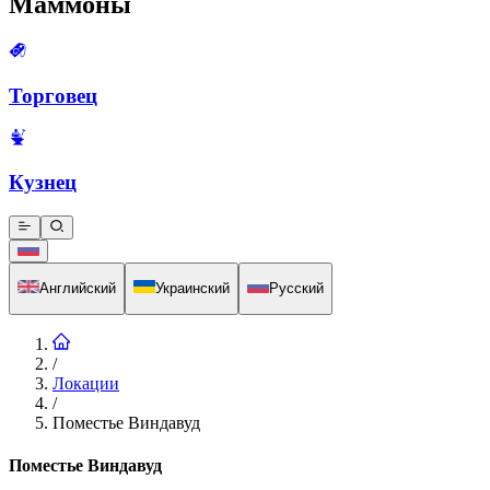
Маммоны
Торговец
Кузнец
Английский
Украинский
Русский
/
Локации
/
Поместье Виндавуд
Поместье Виндавуд