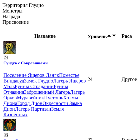
Территория Глудио
Монстры
Награда
Присвоение
Название
Раса
Уровень
Сундук с Сокровищами
Поселение Ящеров Лангк
Поместье
24
Другое
Виндавуд
Замок Глудио
Лагерь Ящеров
Мэль
Руины Страданий
Руины
Отчаяния
Заброшенный Лагерь
Лагерь
Орков
Муравейник
Пустошь
Холмы
Диона
Город Дион
Окресности Замка
Дион
Лагерь Партизан
Земля
Казненных
22
Гуманои