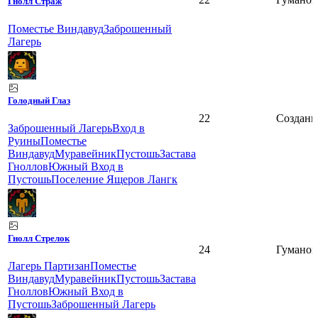
Гнолл Страж
Поместье Виндавуд
Заброшенный
Лагерь
Голодный Глаз
22
Создани
Заброшенный Лагерь
Вход в
Руины
Поместье
Виндавуд
Муравейник
Пустошь
Застава
Гноллов
Южный Вход в
Пустошь
Поселение Ящеров Лангк
Гнолл Стрелок
24
Гуманои
Лагерь Партизан
Поместье
Виндавуд
Муравейник
Пустошь
Застава
Гноллов
Южный Вход в
Пустошь
Заброшенный Лагерь