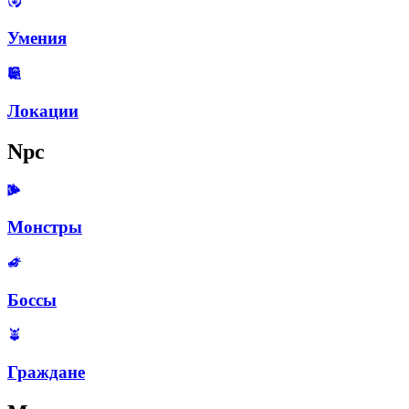
Умения
Локации
Npc
Монстры
Боссы
Граждане