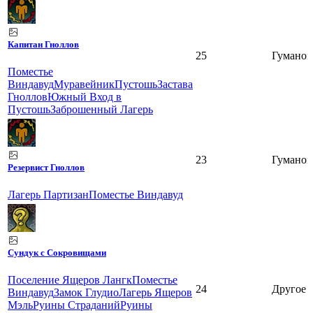
Капитан Гноллов
25
Гуманои
Поместье
Виндавуд
Муравейник
Пустошь
Застава
Гноллов
Южный Вход в
Пустошь
Заброшенный Лагерь
23
Гуманои
Резервист Гноллов
Лагерь Партизан
Поместье Виндавуд
Сундук с Сокровищами
Поселение Ящеров Лангк
Поместье
24
Другое
Виндавуд
Замок Глудио
Лагерь Ящеров
Мэль
Руины Страданий
Руины